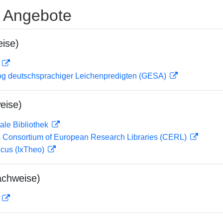
e Angebote
ise)
D
og deutschsprachiger Leichenpredigten (GESA)
eise)
ale Bibliothek
 Consortium of European Research Libraries (CERL)
icus (IxTheo)
achweise)
D