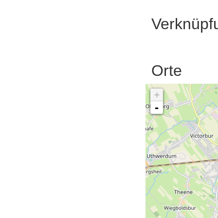
Verknüpf
Orte
+
-