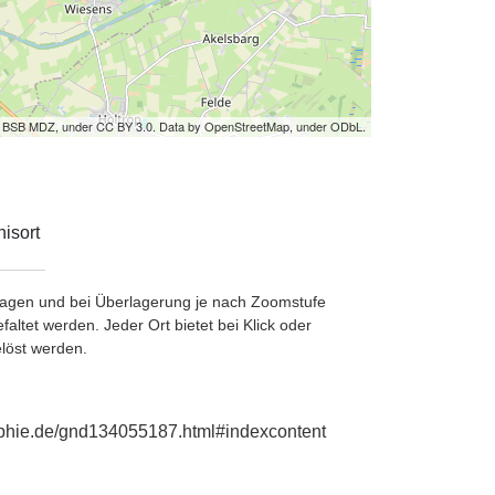
by BSB MDZ, under CC BY 3.0. Data by OpenStreetMap, under ODbL.
isort
etragen und bei Überlagerung je nach Zoomstufe
ltet werden. Jeder Ort bietet bei Klick oder
löst werden.
raphie.de/gnd134055187.html#indexcontent