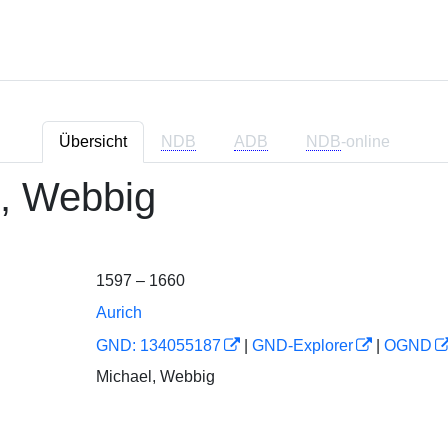
Übersicht
NDB
ADB
NDB
-online
, Webbig
1597 – 1660
Aurich
GND: 134055187
|
GND-Explorer
|
OGND
Michael, Webbig