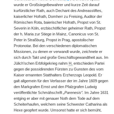
wurde er Großsiegelbewahrer und kurze Zeit darauf
kurfürstlicher Rath, auch Dechant des Andreasstiftes,
kaiserlicher Hofrath, Domherr zu Freising, Auditor der
Römischen Rota, baierischer Hofrath, Propst von St.
Severin in Köln, erzbischöflicher geheimer Rath, Propst
der h. Maria zur Stiege in Mainz, Canonicus von St.
Peter in Straßburg, Propst in Prag, apostolischer
Protonotar. Bei den verschiedenen diplomatischen
Missionen, zu denen er verwandt wurde, zeichnete er
sich durch Takt und große Geschäftsgewandtheit aus. Im
Jülich’schen Erbfolgekrieg nahm
H.
entschieden Partei
gegen die possidirenden Fürsten zu Gunsten des vom
Kaiser ernannten Statthalters Erzherzogs Leopold. Er
galt allgemein für den Verfasser der im Jahre 1609 gegen
den Markgrafen Ernst und den Pfalzgrafen Ludwig
veröffentlichte Schmähschrift
„Parenesis“.
Im Jahre 1631
entging er aber mit genauer Noth dem Tode auf dem
Scheiterhaufen, welchem seine Schwester Catharina als
Hexe geopfert wurde. Umsonst hatte er sich bemüht,