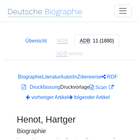
Deutsche
Biographie
Übersicht
NDB
ADB
11 (1880)
NDB
-online
Biographie
Literatur
Autor/in
Zitierweise
RDF
Druckfassung
Druckvorlage
Scan
vorheriger Artikel
folgender Artikel
Henot, Hartger
Biographie