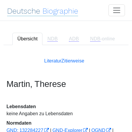
Deutsche
Biographie
Übersicht
NDB
ADB
NDB
-online
Literatur
Zitierweise
Martin, Therese
Lebensdaten
keine Angaben zu Lebensdaten
Normdaten
GND: 132284227
|
GND-Explorer
|
OGND
|