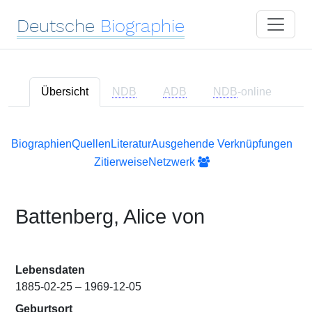
Deutsche
Biographie
Übersicht
NDB
ADB
NDB
-online
Biographien
Quellen
Literatur
Ausgehende Verknüpfungen
Zitierweise
Netzwerk
Battenberg, Alice von
Lebensdaten
1885-02-25 – 1969-12-05
Geburtsort