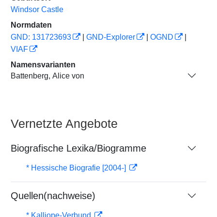
Windsor Castle
Normdaten
GND: 131723693
|
GND-Explorer
|
OGND
|
VIAF
Namensvarianten
Battenberg, Alice von
Vernetzte Angebote
Biografische Lexika/Biogramme
* Hessische Biografie [2004-]
Quellen(nachweise)
* Kalliope-Verbund