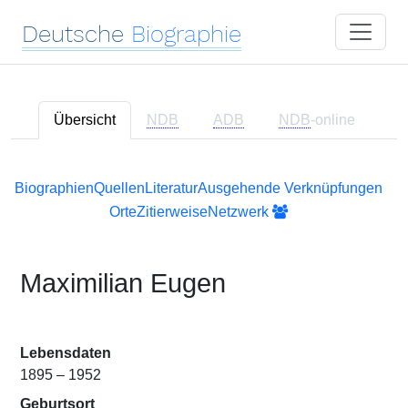
Deutsche
Biographie
Übersicht
NDB
ADB
NDB
-online
Biographien
Quellen
Literatur
Ausgehende Verknüpfungen
Orte
Zitierweise
Netzwerk
Maximilian Eugen
Lebensdaten
1895 – 1952
Geburtsort