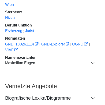
Wien
Sterbeort
Nizza
Beruf/Funktion
Erzherzog
;
Jurist
Normdaten
GND: 130261114
|
GND-Explorer
|
OGND
|
VIAF
Namensvarianten
Maximilian Eugen
Vernetzte Angebote
Biografische Lexika/Biogramme