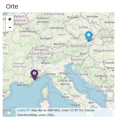
Orte
+
-
Leaflet
| Map tiles by BSB MDZ, under CC BY 3.0. Data by
OpenStreetMap, under ODbL.