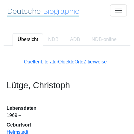
Deutsche
Biographie
Übersicht
NDB
ADB
NDB
-online
Quellen
Literatur
Objekte
Orte
Zitierweise
Lütge, Christoph
Lebensdaten
1969 –
Geburtsort
Helmstedt