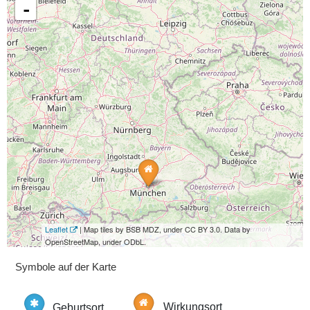
-
Leaflet
| Map tiles by BSB MDZ, under CC BY 3.0. Data by
OpenStreetMap, under ODbL.
Symbole auf der Karte
Geburtsort
Wirkungsort