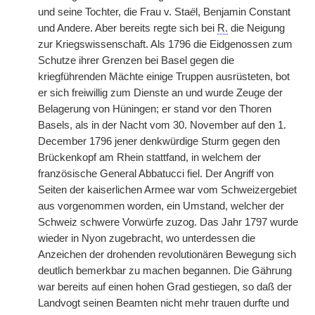
und seine Tochter, die Frau v. Sta
ë
l, Benjamin Constant
und Andere. Aber bereits regte sich bei
R.
die Neigung
zur Kriegswissenschaft. Als 1796 die Eidgenossen zum
Schutze ihrer Grenzen bei Basel gegen die
kriegführenden Mächte einige Truppen ausrüsteten, bot
er sich freiwillig zum Dienste an und wurde Zeuge der
Belagerung von Hüningen; er stand vor den Thoren
Basels, als in der Nacht vom 30. November auf den 1.
December 1796 jener denkwürdige Sturm gegen den
Brückenkopf am Rhein stattfand, in welchem der
französische General Abbatucci fiel. Der Angriff von
Seiten der kaiserlichen Armee war vom Schweizergebiet
aus vorgenommen worden, ein Umstand, welcher der
Schweiz schwere Vorwürfe zuzog. Das Jahr 1797 wurde
wieder in Nyon zugebracht, wo unterdessen die
Anzeichen der drohenden revolutionären Bewegung sich
deutlich bemerkbar zu machen begannen. Die Gährung
war bereits auf einen hohen Grad gestiegen, so daß der
Landvogt seinen Beamten nicht mehr trauen durfte und