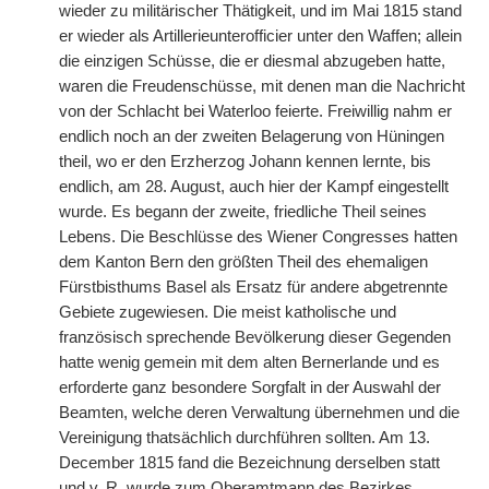
wieder zu militärischer Thätigkeit, und im Mai 1815 stand
er wieder als Artillerieunterofficier unter den Waffen; allein
die einzigen Schüsse, die er diesmal abzugeben hatte,
waren die Freudenschüsse, mit denen man die Nachricht
von der Schlacht bei Waterloo feierte. Freiwillig nahm er
endlich noch an der zweiten Belagerung von Hüningen
theil, wo er den Erzherzog Johann kennen lernte, bis
endlich, am 28. August, auch hier der Kampf eingestellt
wurde. Es begann der zweite, friedliche Theil seines
Lebens. Die Beschlüsse des Wiener Congresses hatten
dem Kanton Bern den größten Theil des ehemaligen
Fürstbisthums Basel als Ersatz für andere abgetrennte
Gebiete zugewiesen. Die meist katholische und
französisch sprechende Bevölkerung dieser Gegenden
hatte wenig gemein mit dem alten Bernerlande und es
erforderte ganz besondere Sorgfalt in der Auswahl der
Beamten, welche deren Verwaltung übernehmen und die
Vereinigung thatsächlich durchführen sollten. Am 13.
December 1815 fand die Bezeichnung derselben statt
und v.
R.
wurde zum Oberamtmann des Bezirkes