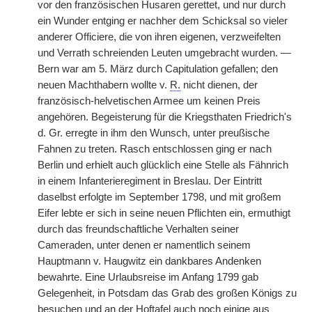
vor den französischen Husaren gerettet, und nur durch
ein Wunder entging er nachher dem Schicksal so vieler
anderer Officiere, die von ihren eigenen, verzweifelten
und Verrath schreienden Leuten umgebracht
|
wurden. —
Bern war am 5. März durch Capitulation gefallen; den
neuen Machthabern wollte v.
R.
nicht dienen, der
französisch-helvetischen Armee um keinen Preis
angehören. Begeisterung für die Kriegsthaten Friedrich's
d. Gr. erregte in ihm den Wunsch, unter preußische
Fahnen zu treten. Rasch entschlossen ging er nach
Berlin und erhielt auch glücklich eine Stelle als Fähnrich
in einem Infanterieregiment in Breslau. Der Eintritt
daselbst erfolgte im September 1798, und mit großem
Eifer lebte er sich in seine neuen Pflichten ein, ermuthigt
durch das freundschaftliche Verhalten seiner
Cameraden, unter denen er namentlich seinem
Hauptmann v. Haugwitz ein dankbares Andenken
bewahrte. Eine Urlaubsreise im Anfang 1799 gab
Gelegenheit, in Potsdam das Grab des großen Königs zu
besuchen und an der Hoftafel auch noch einige aus