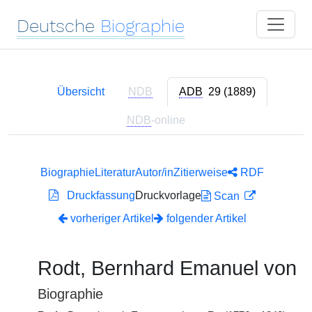
Deutsche
Biographie
Übersicht
NDB
ADB
29 (1889)
NDB
-online
Biographie
Literatur
Autor/in
Zitierweise
RDF
Druckfassung
Druckvorlage
Scan
vorheriger Artikel
folgender Artikel
Rodt, Bernhard Emanuel von
Biographie