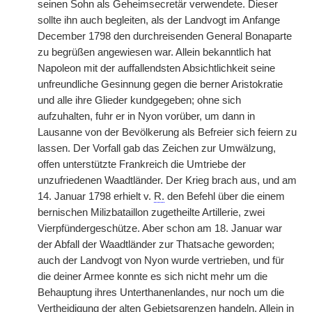
seinen Sohn als Geheimsecretär verwendete. Dieser
sollte ihn auch begleiten, als der Landvogt im Anfange
December 1798 den durchreisenden General Bonaparte
zu begrüßen angewiesen war. Allein bekanntlich hat
Napoleon mit der auffallendsten Absichtlichkeit seine
unfreundliche Gesinnung gegen die berner Aristokratie
und alle ihre Glieder kundgegeben; ohne sich
aufzuhalten, fuhr er in Nyon vorüber, um dann in
Lausanne von der Bevölkerung als Befreier sich feiern zu
lassen. Der Vorfall gab das Zeichen zur Umwälzung,
offen unterstützte Frankreich die Umtriebe der
unzufriedenen Waadtländer. Der Krieg brach aus, und am
14. Januar 1798 erhielt v.
R.
den Befehl über die einem
bernischen Milizbataillon zugetheilte Artillerie, zwei
Vierpfündergeschütze. Aber schon am 18. Januar war
der Abfall der Waadtländer zur Thatsache geworden;
auch der Landvogt von Nyon wurde vertrieben, und für
die deiner Armee konnte es sich nicht mehr um die
Behauptung ihres Unterthanenlandes, nur noch um die
Vertheidigung der alten Gebietsgrenzen handeln. Allein in