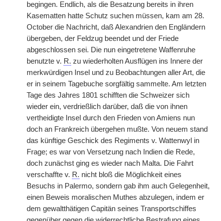
begingen. Endlich, als die Besatzung bereits in ihren
Kasematten hatte Schutz suchen müssen, kam am 28.
October
|
die Nachricht, daß Alexandrien den Engländern
übergeben, der Feldzug beendet und der Friede
abgeschlossen sei. Die nun eingetretene Waffenruhe
benutzte v.
R.
zu wiederholten Ausflügen ins Innere der
merkwürdigen Insel und zu Beobachtungen aller Art, die
er in seinem Tagebuche sorgfältig sammelte. Am letzten
Tage des Jahres 1801 schifften die Schweizer sich
wieder ein, verdrießlich darüber, daß die von ihnen
vertheidigte Insel durch den Frieden von Amiens nun
doch an Frankreich übergehen mußte. Von neuem stand
das künftige Geschick des Regiments v. Wattenwyl in
Frage; es war von Versetzung nach Indien die Rede,
doch zunächst ging es wieder nach Malta. Die Fahrt
verschaffte v.
R.
nicht bloß die Möglichkeit eines
Besuchs in Palermo, sondern gab ihm auch Gelegenheit,
einen Beweis moralischen Muthes abzulegen, indem er
dem gewaltthätigen Capitän seines Transportschiffes
gegenüber gegen die widerrechtliche Bestrafung eines