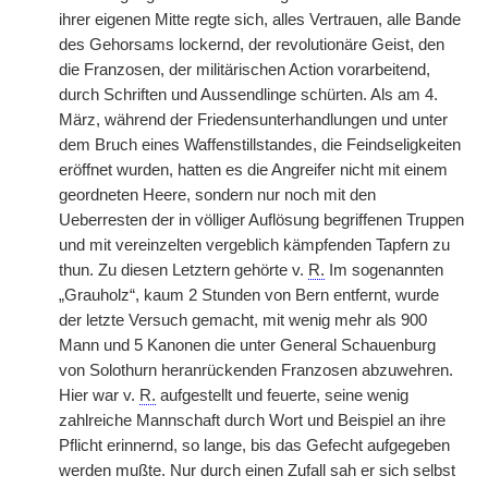
ihrer eigenen Mitte regte sich, alles Vertrauen, alle Bande
des Gehorsams lockernd, der revolutionäre Geist, den
die Franzosen, der militärischen Action vorarbeitend,
durch Schriften und Aussendlinge schürten. Als am 4.
März, während der Friedensunterhandlungen und unter
dem Bruch eines Waffenstillstandes, die Feindseligkeiten
eröffnet wurden, hatten es die Angreifer nicht mit einem
geordneten Heere, sondern nur noch mit den
Ueberresten der in völliger Auflösung begriffenen Truppen
und mit vereinzelten vergeblich kämpfenden Tapfern zu
thun. Zu diesen Letztern gehörte v.
R.
Im sogenannten
„Grauholz“, kaum 2 Stunden von Bern entfernt, wurde
der letzte Versuch gemacht, mit wenig mehr als 900
Mann und 5 Kanonen die unter General Schauenburg
von Solothurn heranrückenden Franzosen abzuwehren.
Hier war v.
R.
aufgestellt und feuerte, seine wenig
zahlreiche Mannschaft durch Wort und Beispiel an ihre
Pflicht erinnernd, so lange, bis das Gefecht aufgegeben
werden mußte. Nur durch einen Zufall sah er sich selbst