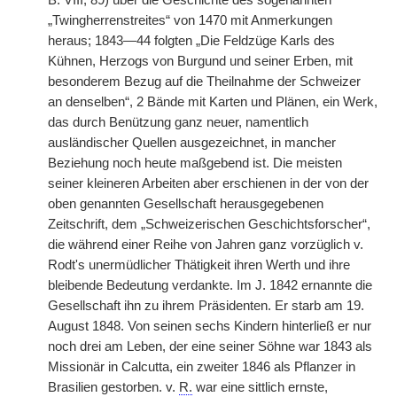
B. VIII, 89) über die Geschichte des sogenannten
„Twingherrenstreites“ von 1470 mit Anmerkungen
heraus; 1843—44 folgten „Die Feldzüge Karls des
Kühnen, Herzogs von Burgund und seiner Erben, mit
besonderem Bezug auf die Theilnahme der Schweizer
an denselben“, 2 Bände mit Karten und Plänen, ein Werk,
das durch Benützung ganz neuer, namentlich
ausländischer Quellen ausgezeichnet, in mancher
Beziehung noch heute maßgebend ist. Die meisten
seiner kleineren Arbeiten aber erschienen in der von der
oben genannten Gesellschaft herausgegebenen
Zeitschrift, dem „Schweizerischen Geschichtsforscher“,
die während einer Reihe von Jahren ganz vorzüglich v.
Rodt's unermüdlicher Thätigkeit ihren Werth und ihre
bleibende Bedeutung verdankte. Im J. 1842 ernannte die
Gesellschaft ihn zu ihrem Präsidenten. Er starb am 19.
August 1848. Von seinen sechs Kindern hinterließ er nur
noch drei am Leben, der eine seiner Söhne war 1843 als
Missionär in Calcutta, ein zweiter 1846 als Pflanzer in
Brasilien gestorben. v.
R.
war eine sittlich ernste,