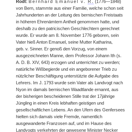
Rodt:
Bernhard Emanuel v.
R.
(1776—1848)
von Bern, stammte aus einer Familie, welche schon seit
Jahrhunderten an der Leitung des bernischen Freistaats
in höheren Ehrenämtern Antheil genommen hatte, und
deshalb zu den patricischen Geschlechtern gerechnet
wurde. Er wurde am 8. November 1776 geboren, sein
Vater hieß Anton Emanuel, seine Mutter Katharina,
geb.
|
v. Sinner. Er genoß den Vorzug, von einem
ausgezeichneten Manne, dem Professor Johann Ith (s.
A. D. B. XIV, 643) erzogen und unterrichtet zu werden;
natürliche Wißbegierde und ein angeborener Trieb zu
nützlicher Beschäftigung unterstützte die Aufgabe des
Lehrers. Im J. 1793 wurde sein Vater als Landvogt nach
Nyon im damals bernischen Waadtlande ernannt, aus
der bisherigen bescheidenen Stille trat der 17jährige
Jüngling in einen Kreis lebhaften geistigen und
gesellschaftlichen Lebens. An den Ufern des Genfersees
hielten sich damals viele Fremde, namentlich
ausgewanderte Franzosen auf, und im Hause des
Landvogts verkehrten der gewesene Minister Necker