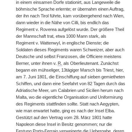
in einem einsamen Dorfe stationirt, aus Langeweile die
böhmische Sprache erlernte; er übernahm einen Auftrag,
der ihn nach Tirol führte, kam vorübergehend nach Wien,
dann wieder in die Nähe von Cilli, bis endlich das
Regiment v. Roverea aufgelöst wurde. Der größere Theil
der Mannschaft trat, etwa 1000 Mann stark, als
Regiment v. Wattenwyl, in englische Dienste; die
Soldaten dieses Regiments waren Schweizer, aber auch
Deutsche und selbst Franzosen, die Officiere meistens
Berner, unter ihnen v.
R.
als Oberlieutenant. Zunächst
begann ein mühseliger, 13tägiger Marsch bis Triest, hier,
am 7. Juni 1801, die Einschiffung auf sieben gemietheten
Schiffen, und dann eine Seefahrt von 82 Tagen durch das
Adriatische Meer, um Calabrien und Sicilien herum nach
Malta, wo die eigentliche Organisation und Uniformirung
des Regiments stattfinden sollte. Statt nach Aegypten,
wie man erwartet hatte, ging es nach der Insel Elba.
Gestützt auf den Vertrag vom 28. März 1801 hatte
Napoleon diese Insel in Besitz genommen; nur die
Festung Porto-Ferrajo verweigerte die Uebergabe, deren