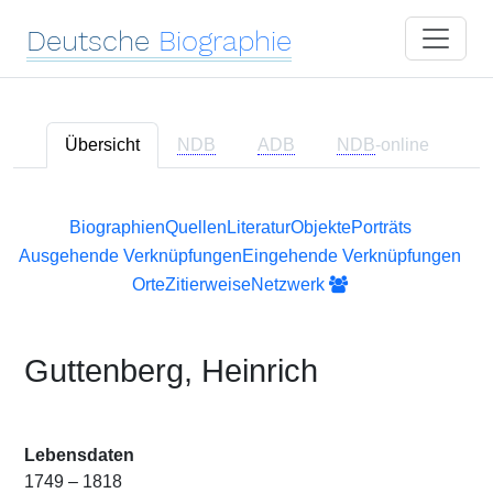
Deutsche
Biographie
Übersicht
NDB
ADB
NDB
-online
Biographien
Quellen
Literatur
Objekte
Porträts
Ausgehende Verknüpfungen
Eingehende Verknüpfungen
Orte
Zitierweise
Netzwerk
Guttenberg, Heinrich
Lebensdaten
1749 – 1818