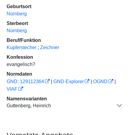
Geburtsort
Nürnberg
Sterbeort
Nürnberg
Beruf/Funktion
Kupferstecher
;
Zeichner
Konfession
evangelisch?
Normdaten
GND: 129112364
|
GND-Explorer
|
OGND
|
VIAF
Namensvarianten
Guttenberg, Heinrich