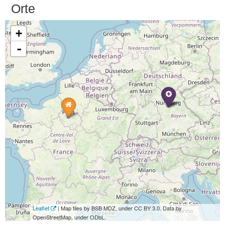
Orte
+
-
Leaflet
| Map tiles by BSB MDZ, under CC BY 3.0. Data by
OpenStreetMap, under ODbL.