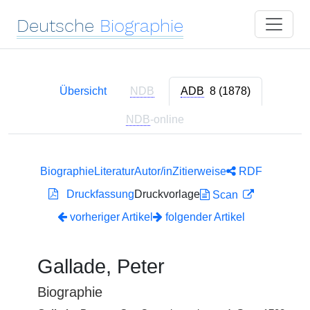
Deutsche
Biographie
Übersicht
NDB
ADB
8 (1878)
NDB
-online
Biographie
Literatur
Autor/in
Zitierweise
RDF
Druckfassung
Druckvorlage
Scan
vorheriger Artikel
folgender Artikel
Gallade, Peter
Biographie