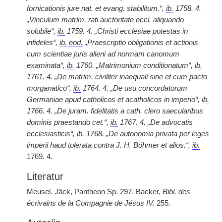
fornicationis jure nat. et evang. stabilitum.“,
ib.
1758. 4.
„Vinculum matrim. rati auctoritate eccl. aliquando
solubile“,
ib.
1759. 4. „Christi ecclesiae potestas in
infideles“,
ib. eod.
„Praescriptio obligationis et actionis
cum scientiae juris alieni ad normam canomum
examinata“,
ib.
1760. „Matrimonium conditionatum“,
ib.
1761. 4. „De matrim. civiliter inaequali sine et cum pacto
morganatico“,
ib.
1764. 4. „De usu concordatorum
Germaniae apud catholicos et acatholicos in imperio“,
ib.
1766. 4. „De juram. fidelitatis a cath. clero saecularibus
dominis praestando cet.“,
ib.
1767. 4. „De advocatis
ecclesiasticis“,
ib.
1768. „De autonomia privata per leges
imperii haud tolerata contra J. H. Böhmer et alios.“,
ib.
1769. 4.
Literatur
Meusel. Jäck, Pantheon Sp. 297. Backer,
Bibl. des
écrivains de la Compagnie de Jésus IV.
255.