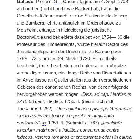
Gallade:
Peter
G.
, Canonist, geb. am 4. Sept. 1708
zu Lörchen (nicht Lorch, wie Backer hat), trat in die
Gesellschaft Jesu, machte seine Studien in Heidelberg
und Bamberg, lehrte anfänglich im Ordenshause zu
Molsheim, erlangte in Heidelberg die juristische
Doctorwürde und bekleidete daselbst von 1754— 69 die
Professur des Kirchenrechts, wurde hierauf Rector des
Jesuitencollegs und der Universität zu Bamberg von
1769—72, starb am 29. Novbr. 1780. Er hat theils
bearbeitet, theils bearbeiten und unter seinem Vorsitze
vertheidigen lassen, eine lange Reihe von Dissertationen
im Anschlusse an Quellenstellen aus den verschiedenen
Gebieten des canonischen Rechts, von denen folgende
hervorgehoben werden mögen:
„Diss. ad cap. Hadrianus
22 D. 63 cet.“
, Heidelb. 1755. 4. (neu in Schmidt,
Thesaurus
I.
252).
„De capitulatione episcopo Germaniae
electo a suis electoribus proposita et jurejurando
confirmata“,
ib.
1758. 4. (Schmidt
II.
767).
„Insolubile
vinculum matrimonii a fidelibus consummati contra
judaeos, veteres romanos et protestantes etiam in causa