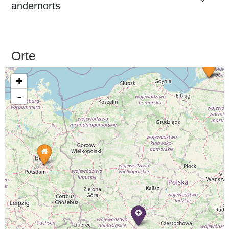
andernorts
Orte
+
-