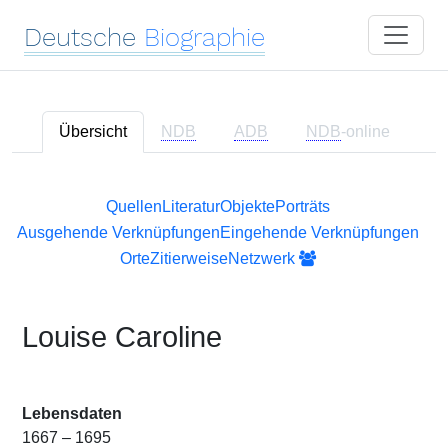
Deutsche
Biographie
Übersicht
NDB
ADB
NDB
-online
Quellen
Literatur
Objekte
Porträts
Ausgehende Verknüpfungen
Eingehende Verknüpfungen
Orte
Zitierweise
Netzwerk
Louise Caroline
Lebensdaten
1667 – 1695