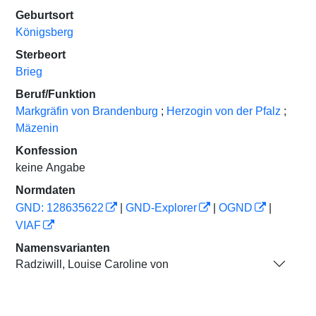
Geburtsort
Königsberg
Sterbeort
Brieg
Beruf/Funktion
Markgräfin von Brandenburg
;
Herzogin von der Pfalz
;
Mäzenin
Konfession
keine Angabe
Normdaten
GND: 128635622
|
GND-Explorer
|
OGND
|
VIAF
Namensvarianten
Radziwill, Louise Caroline von