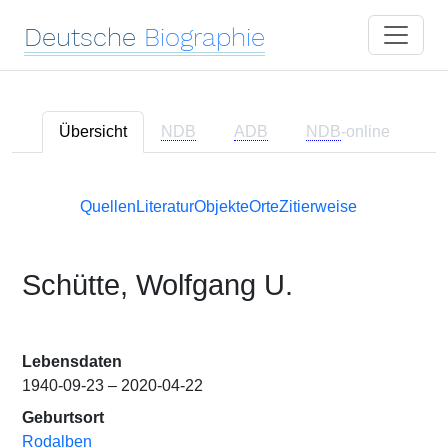
Deutsche
Biographie
Übersicht
NDB
ADB
NDB
-online
Quellen
Literatur
Objekte
Orte
Zitierweise
Schütte, Wolfgang U.
Lebensdaten
1940-09-23 – 2020-04-22
Geburtsort
Rodalben