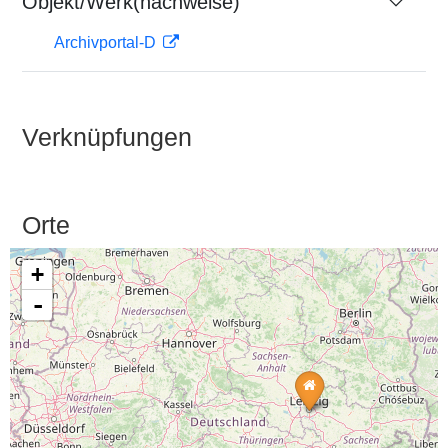
Objekt/Werk(nachweise)
Archivportal-D
Verknüpfungen
Orte
+
-