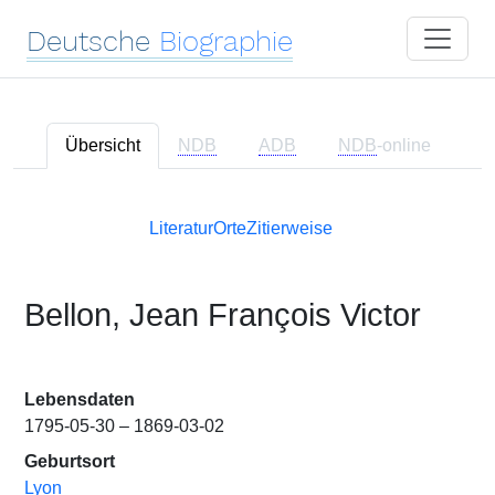
Deutsche
Biographie
Übersicht
NDB
ADB
NDB
-online
Literatur
Orte
Zitierweise
Bellon, Jean François Victor
Lebensdaten
1795-05-30 – 1869-03-02
Geburtsort
Lyon