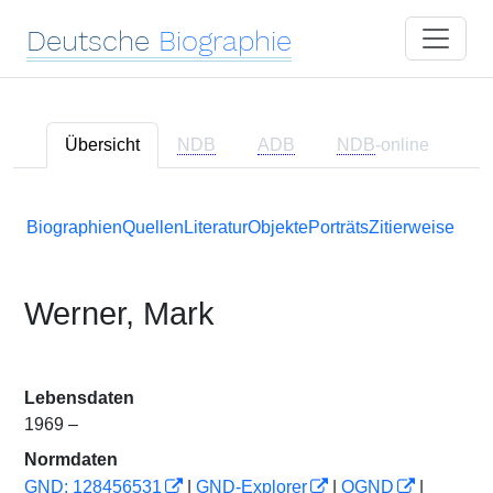
Deutsche
Biographie
Übersicht
NDB
ADB
NDB
-online
Biographien
Quellen
Literatur
Objekte
Porträts
Zitierweise
Werner, Mark
Lebensdaten
1969 –
Normdaten
GND: 128456531
|
GND-Explorer
|
OGND
|