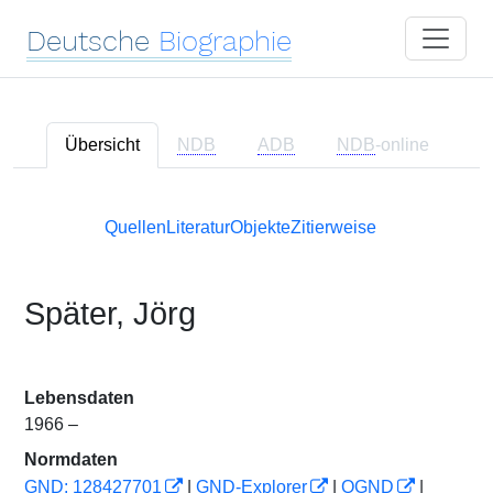
Deutsche
Biographie
Übersicht
NDB
ADB
NDB
-online
Quellen
Literatur
Objekte
Zitierweise
Später, Jörg
Lebensdaten
1966 –
Normdaten
GND: 128427701
|
GND-Explorer
|
OGND
|