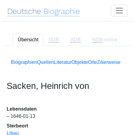
Deutsche
Biographie
Übersicht
NDB
ADB
NDB
-online
Biographien
Quellen
Literatur
Objekte
Orte
Zitierweise
Sacken, Heinrich von
Lebensdaten
– 1646-01-13
Sterbeort
Libau