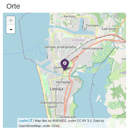
Orte
+
-
Leaflet
| Map tiles by BSB MDZ, under CC BY 3.0. Data by
OpenStreetMap, under ODbL.