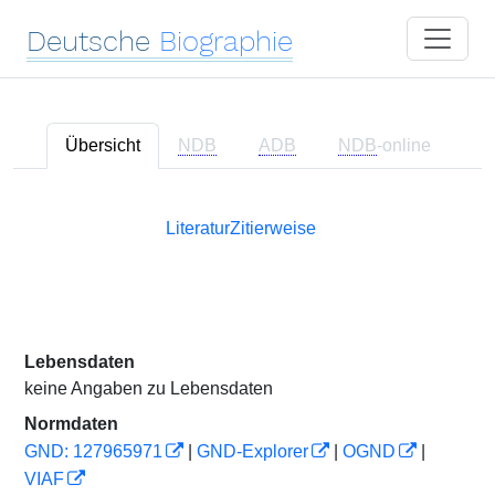
Deutsche
Biographie
Übersicht
NDB
ADB
NDB
-online
Literatur
Zitierweise
Lebensdaten
keine Angaben zu Lebensdaten
Normdaten
GND: 127965971
|
GND-Explorer
|
OGND
|
VIAF