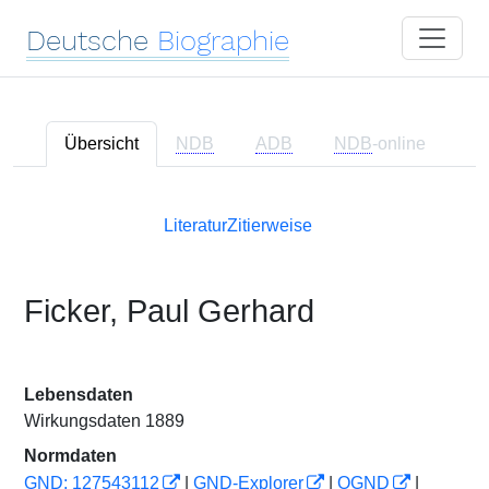
Deutsche
Biographie
Übersicht
NDB
ADB
NDB
-online
Literatur
Zitierweise
Ficker, Paul Gerhard
Lebensdaten
Wirkungsdaten 1889
Normdaten
GND: 127543112
|
GND-Explorer
|
OGND
|