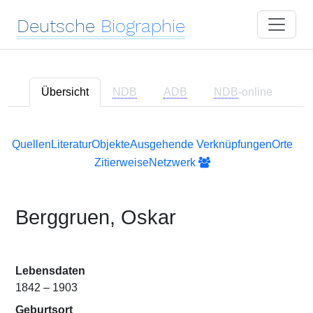
Deutsche
Biographie
Übersicht
NDB
ADB
NDB
-online
Quellen
Literatur
Objekte
Ausgehende Verknüpfungen
Orte
Zitierweise
Netzwerk
Berggruen, Oskar
Lebensdaten
1842 – 1903
Geburtsort