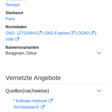
Ternopil
Sterbeort
Paris
Normdaten
GND: 127520643
|
GND-Explorer
|
OGND
|
VIAF
Namensvarianten
Berggruen, Oskar
Vernetzte Angebote
Quellen(nachweise)
* Kalliope-Verbund
Archivportal-D