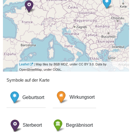
Leaflet
| Map tiles by BSB MDZ, under CC BY 3.0. Data by
OpenStreetMap, under ODbL.
Symbole auf der Karte
Geburtsort
Wirkungsort
Sterbeort
Begräbnisort