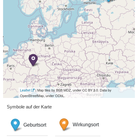
Leaflet
| Map tiles by BSB MDZ, under CC BY 3.0. Data by
OpenStreetMap, under ODbL.
Symbole auf der Karte
Geburtsort
Wirkungsort