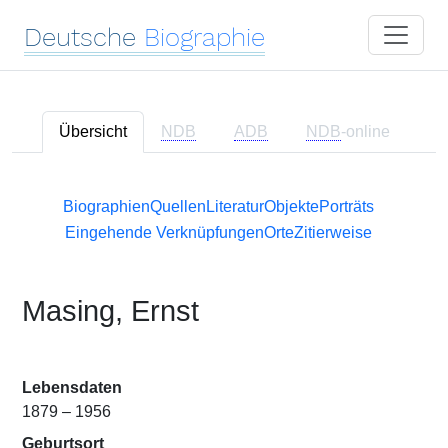
Deutsche
Biographie
Übersicht
NDB
ADB
NDB
-online
Biographien
Quellen
Literatur
Objekte
Porträts
Eingehende Verknüpfungen
Orte
Zitierweise
Masing, Ernst
Lebensdaten
1879 – 1956
Geburtsort