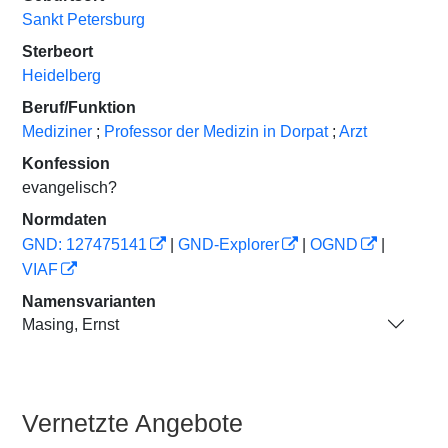
Sankt Petersburg
Sterbeort
Heidelberg
Beruf/Funktion
Mediziner
;
Professor der Medizin in Dorpat
;
Arzt
Konfession
evangelisch?
Normdaten
GND: 127475141
|
GND-Explorer
|
OGND
|
VIAF
Namensvarianten
Masing, Ernst
Vernetzte Angebote