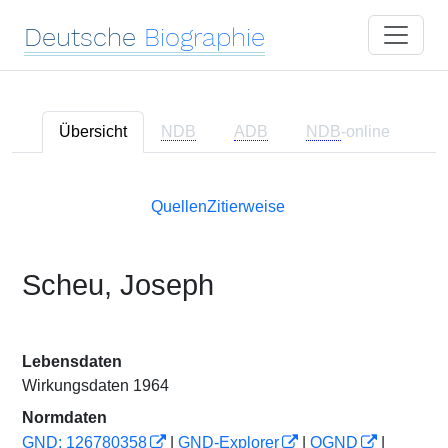
Deutsche
Biographie
Übersicht
NDB
ADB
NDB
-online
Quellen
Zitierweise
Scheu, Joseph
Lebensdaten
Wirkungsdaten 1964
Normdaten
GND: 126780358
|
GND-Explorer
|
OGND
|