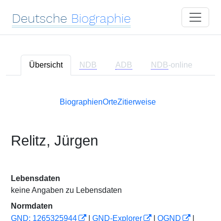
Deutsche
Biographie
Übersicht
NDB
ADB
NDB
-online
Biographien
Orte
Zitierweise
Relitz, Jürgen
Lebensdaten
keine Angaben zu Lebensdaten
Normdaten
GND: 1265325944
|
GND-Explorer
|
OGND
|