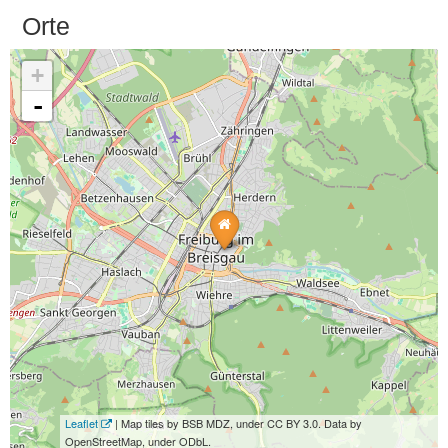
Orte
+
-
Leaflet
| Map tiles by BSB MDZ, under CC BY 3.0. Data by
OpenStreetMap, under ODbL.