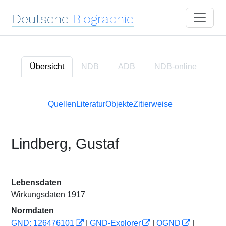
Deutsche
Biographie
Übersicht
NDB
ADB
NDB
-online
Quellen
Literatur
Objekte
Zitierweise
Lindberg, Gustaf
Lebensdaten
Wirkungsdaten 1917
Normdaten
GND: 126476101
|
GND-Explorer
|
OGND
|