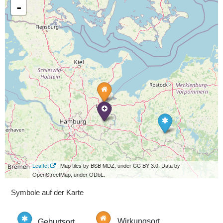
-
Leaflet
| Map tiles by BSB MDZ, under CC BY 3.0. Data by
OpenStreetMap, under ODbL.
Symbole auf der Karte
Geburtsort
Wirkungsort