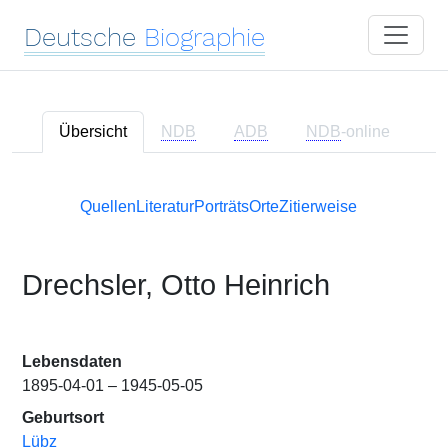
Deutsche
Biographie
Übersicht
NDB
ADB
NDB
-online
Quellen
Literatur
Porträts
Orte
Zitierweise
Drechsler, Otto Heinrich
Lebensdaten
1895-04-01 – 1945-05-05
Geburtsort
Lübz