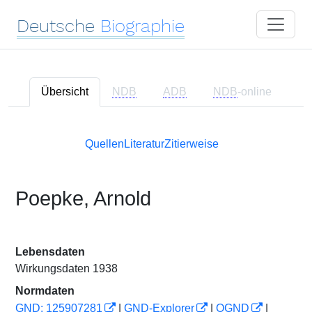
Deutsche
Biographie
Übersicht
NDB
ADB
NDB
-online
Quellen
Literatur
Zitierweise
Poepke, Arnold
Lebensdaten
Wirkungsdaten 1938
Normdaten
GND: 125907281
|
GND-Explorer
|
OGND
|