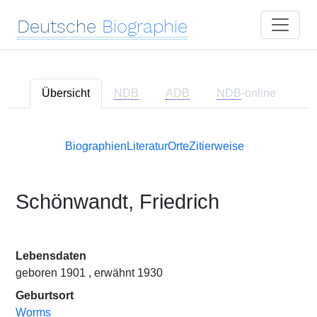
Deutsche
Biographie
Übersicht
NDB
ADB
NDB
-online
Biographien
Literatur
Orte
Zitierweise
Schönwandt, Friedrich
Lebensdaten
geboren 1901 , erwähnt 1930
Geburtsort
Worms