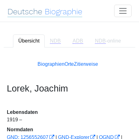
Deutsche
Biographie
Übersicht
NDB
ADB
NDB
-online
Biographien
Orte
Zitierweise
Lorek, Joachim
Lebensdaten
1919 –
Normdaten
GND: 1256552607
|
GND-Explorer
|
OGND
|