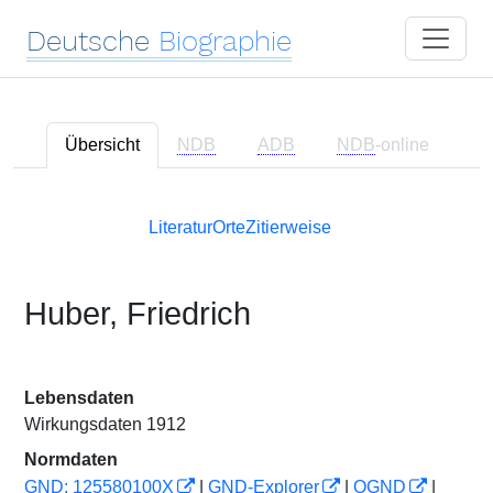
Deutsche
Biographie
Übersicht
NDB
ADB
NDB
-online
Literatur
Orte
Zitierweise
Huber, Friedrich
Lebensdaten
Wirkungsdaten 1912
Normdaten
GND: 125580100X
|
GND-Explorer
|
OGND
|