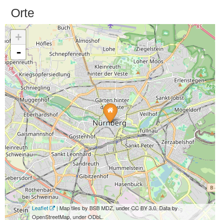
Orte
+
-
Leaflet
| Map tiles by BSB MDZ, under CC BY 3.0. Data by
OpenStreetMap, under ODbL.