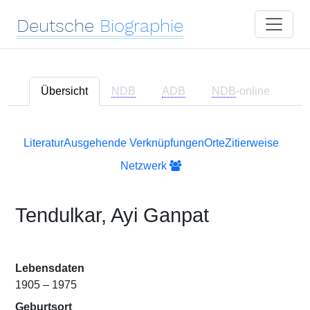
Deutsche
Biographie
Übersicht
NDB
ADB
NDB
-online
Literatur
Ausgehende Verknüpfungen
Orte
Zitierweise
Netzwerk
Tendulkar, Ayi Ganpat
Lebensdaten
1905 – 1975
Geburtsort