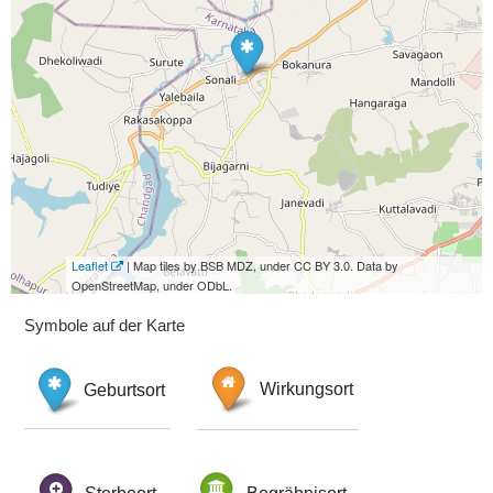
Leaflet
| Map tiles by BSB MDZ, under CC BY 3.0. Data by
OpenStreetMap, under ODbL.
Symbole auf der Karte
Geburtsort
Wirkungsort