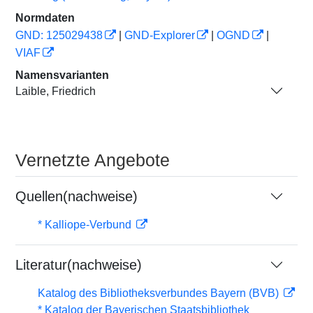
Normdaten
GND: 125029438
|
GND-Explorer
|
OGND
|
VIAF
Namensvarianten
Laible, Friedrich
Vernetzte Angebote
Quellen(nachweise)
* Kalliope-Verbund
Literatur(nachweise)
Katalog des Bibliotheksverbundes Bayern (BVB)
* Katalog der Bayerischen Staatsbibliothek