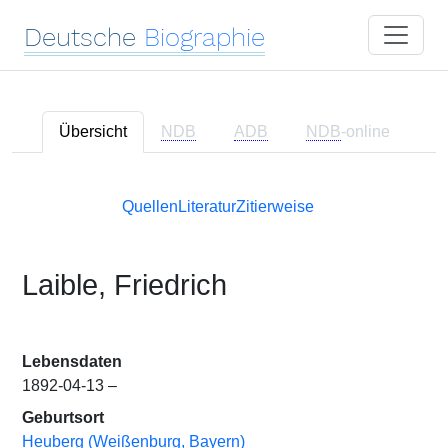
Deutsche
Biographie
Übersicht
NDB
ADB
NDB
-online
Quellen
Literatur
Zitierweise
Laible, Friedrich
Lebensdaten
1892-04-13 –
Geburtsort
Heuberg (Weißenburg, Bayern)