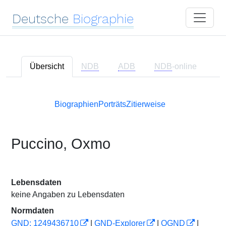
Deutsche
Biographie
Übersicht
NDB
ADB
NDB
-online
Biographien
Porträts
Zitierweise
Puccino, Oxmo
Lebensdaten
keine Angaben zu Lebensdaten
Normdaten
GND: 1249436710
|
GND-Explorer
|
OGND
|