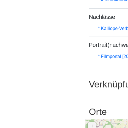
Nachlässe
* Kalliope-Ve
Portrait(nachwe
* Filmportal [2
Verknüpf
Orte
+