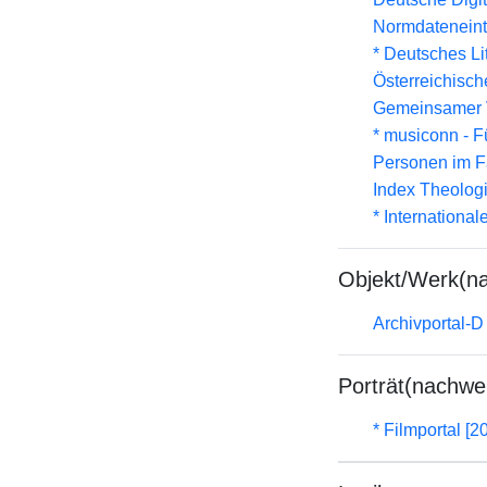
Normdateneint
* Deutsches Li
Österreichisc
Gemeinsamer 
* musiconn - F
Personen im F
Index Theolog
* Internationa
Objekt/Werk(n
Archivportal-
Porträt(nachwe
* Filmportal [2