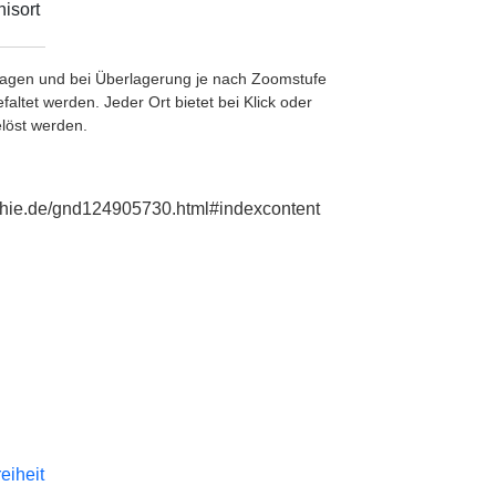
isort
etragen und bei Überlagerung je nach Zoomstufe
ltet werden. Jeder Ort bietet bei Klick oder
löst werden.
aphie.de/gnd124905730.html#indexcontent
reiheit