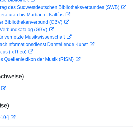
rag des Südwestdeutschen Bibliotheksverbundes (SWB)
teraturarchiv Marbach - Kallías
her Bibliothekenverbund (OBV)
Verbundkatalog (GBV)
ür vernetzte Musikwissenschaft
achinformationsdienst Darstellende Kunst
icus (IxTheo)
les Quellenlexikon der Musik (RISM)
achweise)
D
ise)
010-]