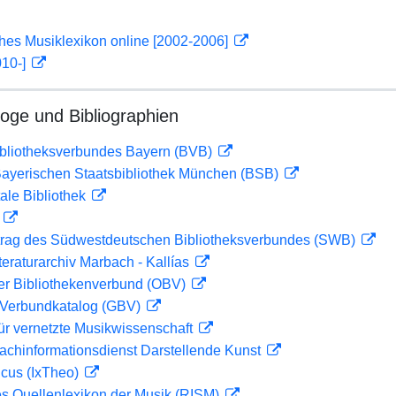
ches Musiklexikon online [2002-2006]
010-]
loge und Bibliographien
ibliotheksverbundes Bayern (BVB)
 Bayerischen Staatsbibliothek München (BSB)
ale Bibliothek
D
rag des Südwestdeutschen Bibliotheksverbundes (SWB)
teraturarchiv Marbach - Kallías
her Bibliothekenverbund (OBV)
Verbundkatalog (GBV)
ür vernetzte Musikwissenschaft
achinformationsdienst Darstellende Kunst
icus (IxTheo)
les Quellenlexikon der Musik (RISM)