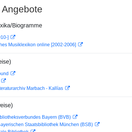
e Angebote
exika/Biogramme
010-]
ches Musiklexikon online [2002-2006]
ise)
rbund
D
teraturarchiv Marbach - Kallías
eise)
ibliotheksverbundes Bayern (BVB)
 Bayerischen Staatsbibliothek München (BSB)
ale Bibliothek