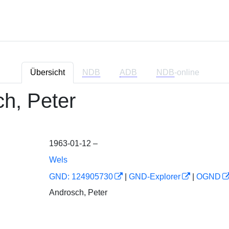
Übersicht
NDB
ADB
NDB
-online
h, Peter
1963-01-12 –
Wels
GND: 124905730
|
GND-Explorer
|
OGND
Androsch, Peter