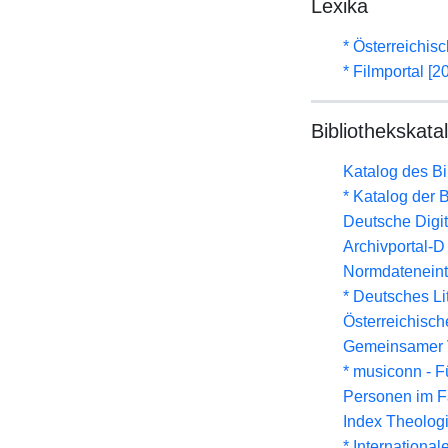
Lexika
* Österreichis
* Filmportal [2
Bibliothekskata
Katalog des B
* Katalog der
Deutsche Digit
Archivportal-
Normdateneint
* Deutsches Li
Österreichisc
Gemeinsamer 
* musiconn - F
Personen im F
Index Theolog
* Internationa