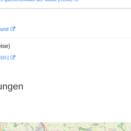
rbund
ise)
010-]
ungen