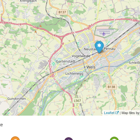
Leaflet
| Map tiles 
te