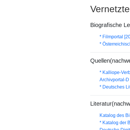
Vernetzt
Biografische L
* Filmportal [2
* Österreichis
Quellen(nachwe
* Kalliope-Ve
Archivportal-
* Deutsches Li
Literatur(nachw
Katalog des B
* Katalog der
Deutsche Digit