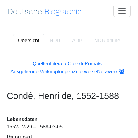
Deutsche
Biographie
Übersicht
NDB
ADB
NDB
-online
Quellen
Literatur
Objekte
Porträts
Ausgehende Verknüpfungen
Zitierweise
Netzwerk
Condé, Henri de, 1552-1588
Lebensdaten
1552-12-29 – 1588-03-05
Geburtsort