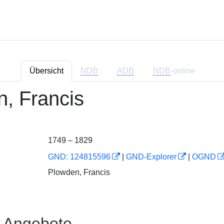
Übersicht
NDB
ADB
NDB
-online
, Francis
1749 – 1829
GND: 124815596
|
GND-Explorer
|
OGND
Plowden, Francis
e Angebote