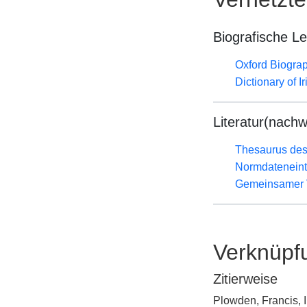
Biografische L
Oxford Biograp
Dictionary of I
Literatur(nachw
Thesaurus des
Normdateneint
Gemeinsamer 
Verknüpf
Zitierweise
Plowden, Francis, 