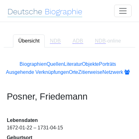
Deutsche
Biographie
Übersicht
NDB
ADB
NDB
-online
Biographien
Quellen
Literatur
Objekte
Porträts
Ausgehende Verknüpfungen
Orte
Zitierweise
Netzwerk
Posner, Friedemann
Lebensdaten
1672-01-22 – 1731-04-15
Geburtsort