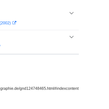
 (2002)
iographie.de/gnd124748465.html#indexcontent