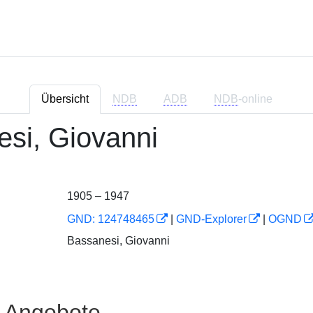
Übersicht
NDB
ADB
NDB
-online
si, Giovanni
1905 – 1947
GND: 124748465
|
GND-Explorer
|
OGND
Bassanesi, Giovanni
e Angebote