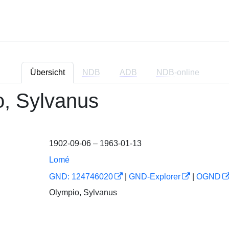
Übersicht
NDB
ADB
NDB
-online
, Sylvanus
1902-09-06 – 1963-01-13
Lomé
GND: 124746020
|
GND-Explorer
|
OGND
Olympio, Sylvanus