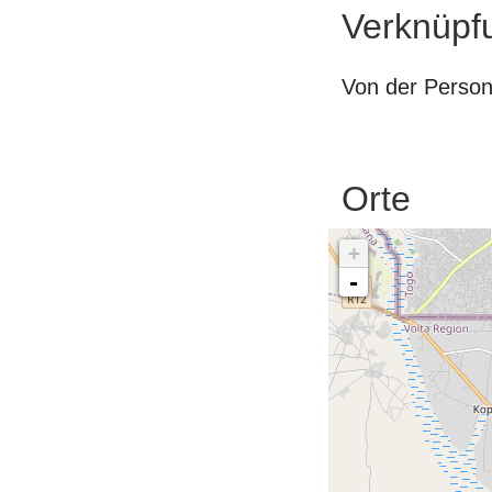
Verknüpf
Von der Perso
Orte
+
-