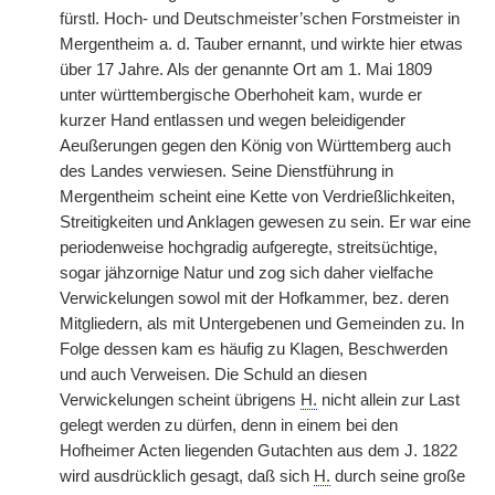
fürstl. Hoch- und Deutschmeister’schen Forstmeister in
Mergentheim a. d. Tauber ernannt, und wirkte hier etwas
über 17 Jahre. Als der genannte Ort am 1. Mai 1809
unter württembergische Oberhoheit kam, wurde er
kurzer Hand entlassen und wegen beleidigender
Aeußerungen gegen den König von Württemberg auch
des Landes verwiesen. Seine Dienstführung in
Mergentheim scheint eine Kette von Verdrießlichkeiten,
Streitigkeiten und Anklagen gewesen zu sein. Er war eine
periodenweise hochgradig aufgeregte, streitsüchtige,
sogar jähzornige Natur und zog sich daher vielfache
Verwickelungen sowol mit der Hofkammer, bez. deren
Mitgliedern, als mit Untergebenen und Gemeinden zu. In
Folge dessen kam es häufig zu Klagen, Beschwerden
und auch Verweisen. Die Schuld an diesen
Verwickelungen scheint übrigens
H.
nicht allein zur Last
gelegt werden zu dürfen, denn in einem bei den
Hofheimer Acten liegenden Gutachten aus dem J. 1822
wird ausdrücklich gesagt, daß sich
H.
durch seine große