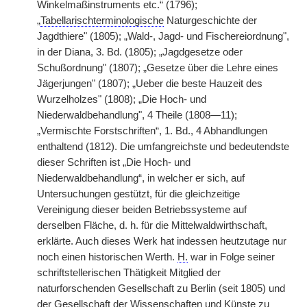
Winkelmaßinstruments etc.“ (1796);
„
Tabellarischterminologische
Naturgeschichte der
Jagdthiere" (1805); „Wald-, Jagd- und Fischereiordnung",
in der Diana, 3. Bd. (1805); „Jagdgesetze oder
Schußordnung" (1807); „Gesetze über die Lehre eines
Jägerjungen" (1807); „Ueber die beste Hauzeit des
Wurzelholzes" (1808); „Die Hoch- und
Niederwaldbehandlung", 4 Theile (1808—11);
„Vermischte Forstschriften“, 1. Bd., 4 Abhandlungen
enthaltend (1812). Die umfangreichste und bedeutendste
dieser Schriften ist „Die Hoch- und
Niederwaldbehandlung“, in welcher er sich, auf
Untersuchungen gestützt, für die gleichzeitige
Vereinigung dieser beiden Betriebssysteme auf
derselben Fläche, d. h. für die Mittelwaldwirthschaft,
erklärte. Auch dieses Werk hat indessen heutzutage nur
noch einen historischen Werth.
H.
war in Folge seiner
schriftstellerischen Thätigkeit Mitglied der
naturforschenden Gesellschaft zu Berlin (seit 1805) und
der Gesellschaft der Wissenschaften und Künste zu