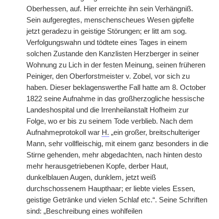
Oberhessen, auf. Hier erreichte ihn sein Verhängniß.
Sein aufgeregtes, menschenscheues Wesen gipfelte
jetzt geradezu in geistige Störungen; er litt am sog.
Verfolgungswahn und tödtete eines Tages in einem
solchen Zustande den Kanzlisten Herzberger in seiner
Wohnung zu Lich in der festen Meinung, seinen früheren
Peiniger, den Oberforstmeister v. Zobel, vor sich zu
haben. Dieser beklagenswerthe Fall hatte am 8. October
1822 seine Aufnahme in das großherzogliche hessische
Landeshospital und die Irrenheilanstalt Hofheim zur
Folge, wo er bis zu seinem Tode verblieb. Nach dem
Aufnahmeprotokoll war
H.
„ein großer, breitschulteriger
Mann, sehr vollfleischig, mit einem ganz besonders in die
Stirne gehenden, mehr abgedachten, nach hinten desto
mehr herausgetriebenen Kopfe, derber Haut,
dunkelblauen Augen, dunklem, jetzt weiß
durchschossenem Haupthaar; er liebte vieles Essen,
geistige Getränke und vielen Schlaf etc.“. Seine Schriften
sind: „Beschreibung eines wohlfeilen