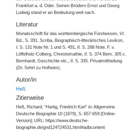
Frankfurt a. d. Oder. Seinen Brüdern Ernst und Georg
Ludwig stand er an Bedeutung weit nach.
Literatur
Monatsschrift für das württembergische Forstwesen,
VI.
Bd., S. 391. Scriba, Biographisch-litterärisches Lexikon,
I.
S. 131 Note Nr. 1 und S. 491,
II.
S. 288 Note. F. v.
Löffelholz-Colberg, Chrestomathie,
II.
S. 374 Bem.
305 c.
Bernhardt, Geschichte etc.,
II.
S. 335. Privatmittheilung
(
Dr.
Sehrt zu Hofheim).
Autor/in
Heß.
Zitierweise
Heß, Richard, "Hartig, Friedrich Karl" in: Allgemeine
Deutsche Biographie 10 (1879), S. 657-659 [Online-
Version]; URL: https://www.deutsche-
biographie.de/gnd124724531.html#adbcontent