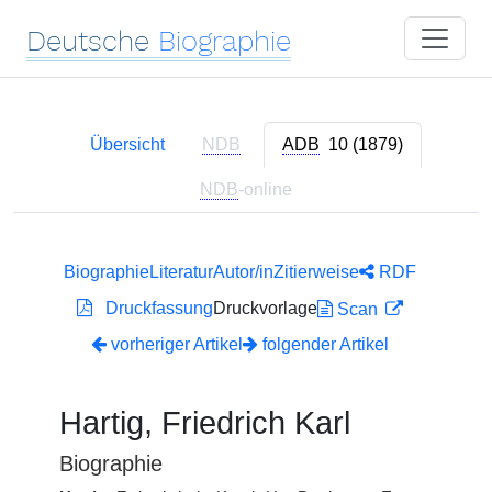
Deutsche
Biographie
Übersicht
NDB
ADB
10 (1879)
NDB
-online
Biographie
Literatur
Autor/in
Zitierweise
RDF
Druckfassung
Druckvorlage
Scan
vorheriger Artikel
folgender Artikel
Hartig, Friedrich Karl
Biographie