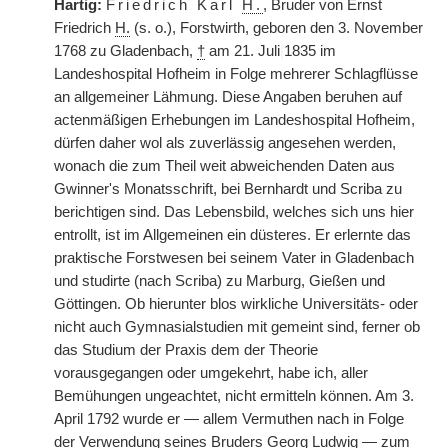
Hartig:
Friedrich Karl
H.
, Bruder von Ernst
Friedrich
H.
(s. o.), Forstwirth, geboren den 3. November
1768 zu Gladenbach,
†
am 21. Juli
|
1835 im
Landeshospital Hofheim in Folge mehrerer Schlagflüsse
an allgemeiner Lähmung. Diese Angaben beruhen auf
actenmäßigen Erhebungen im Landeshospital Hofheim,
dürfen daher wol als zuverlässig angesehen werden,
wonach die zum Theil weit abweichenden Daten aus
Gwinner's Monatsschrift, bei Bernhardt und Scriba zu
berichtigen sind. Das Lebensbild, welches sich uns hier
entrollt, ist im Allgemeinen ein düsteres. Er erlernte das
praktische Forstwesen bei seinem Vater in Gladenbach
und studirte (nach Scriba) zu Marburg, Gießen und
Göttingen. Ob hierunter blos wirkliche Universitäts- oder
nicht auch Gymnasialstudien mit gemeint sind, ferner ob
das Studium der Praxis dem der Theorie
vorausgegangen oder umgekehrt, habe ich, aller
Bemühungen ungeachtet, nicht ermitteln können. Am 3.
April 1792 wurde er — allem Vermuthen nach in Folge
der Verwendung seines Bruders Georg Ludwig — zum