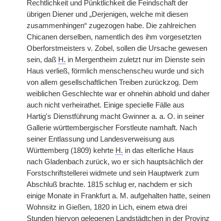
Rechtlichkeit und Pünktlichkeit die Feindschaft der
übrigen Diener und „Derjenigen, welche mit diesen
zusammenhingen“ zugezogen habe. Die zahlreichen
Chicanen derselben, namentlich des ihm vorgesetzten
Oberforstmeisters v. Zobel, sollen die Ursache gewesen
sein, daß
H.
in Mergentheim zuletzt nur im Dienste sein
Haus verließ, förmlich menschenscheu wurde und sich
von allem gesellschaftlichen Treiben zurückzog. Dem
weiblichen Geschlechte war er ohnehin abhold und daher
auch nicht verheirathet. Einige specielle Fälle aus
Hartig's Dienstführung macht Gwinner a. a. O. in seiner
Gallerie württembergischer Forstleute namhaft. Nach
seiner Entlassung und Landesverweisung aus
Württemberg (1809) kehrte
H.
in das elterliche Haus
nach Gladenbach zurück, wo er sich hauptsächlich der
Forstschriftstellerei widmete und sein Hauptwerk zum
Abschluß brachte. 1815 schlug er, nachdem er sich
einige Monate in Frankfurt a. M. aufgehalten hatte, seinen
Wohnsitz in Gießen, 1820 in Lich, einem etwa drei
Stunden hiervon gelegenen Landstädtchen in der Provinz