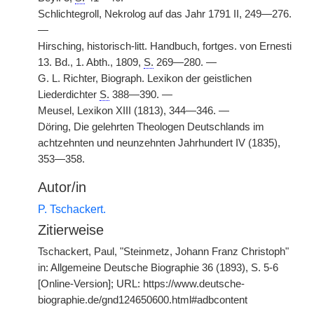
Schlichtegroll, Nekrolog auf das Jahr 1791 II, 249—276.
—
Hirsching, historisch-litt. Handbuch, fortges. von Ernesti
13. Bd., 1. Abth., 1809,
S.
269—280. —
G. L. Richter, Biograph. Lexikon der geistlichen
Liederdichter
S.
388—390. —
Meusel, Lexikon XIII (1813), 344—346. —
Döring, Die gelehrten Theologen Deutschlands im
achtzehnten und neunzehnten Jahrhundert IV (1835),
353—358.
Autor/in
P. Tschackert.
Zitierweise
Tschackert, Paul, "Steinmetz, Johann Franz Christoph"
in: Allgemeine Deutsche Biographie 36 (1893), S. 5-6
[Online-Version]; URL: https://www.deutsche-
biographie.de/gnd124650600.html#adbcontent