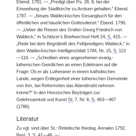
Ebend. 1781. — „Predigt über Ps. 26. 8, bei der
Einweihung der Stadtkirche zu Arolsen gehalten.“ Ebend.
1787. — „Neues Waldeckisches Gesangbuch für den
öffentlichen und häuslichen Gottesdienst.“ Ebend. 1790.
— „Ueber die Reisen des Grafen Georg Friedrich von
Waldeck,“ in Schlözer's Briefwechsel Heft 24,
S.
415. —
„Rede bei dem Begräbniß des Feldpredigers Waldeck,“ in
dem Waldeckischen Intelligenzblatt 1784, Nr. 15,
S.
113
—118. — „Schreiben eines angesehenen evang.-
lutherischen Geistlichen an einen Edelmann auf die
Frage: Ob er als Lutheraner in einem katholischen
Lande, wegen Entlegenheit einer lutherischen Gemeinde
von ihm, bei Reformirten das Abendmahl nehmen
könne?“ In den Hessischen Beyträgen zur
Gelehrsamkeit und Kunst
St.
7, Nr. 6,
S.
463—467
(1786).
Literatur
Zu vgl. sind über St.: Rintelische theolog. Annalen 1792.
Beyl. 3,
S.
41—46. —