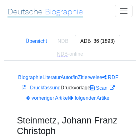
Deutsche
Biographie
Übersicht
NDB
ADB
36 (1893)
NDB
-online
Biographie
Literatur
Autor/in
Zitierweise
RDF
Druckfassung
Druckvorlage
Scan
vorheriger Artikel
folgender Artikel
Steinmetz, Johann Franz
Christoph