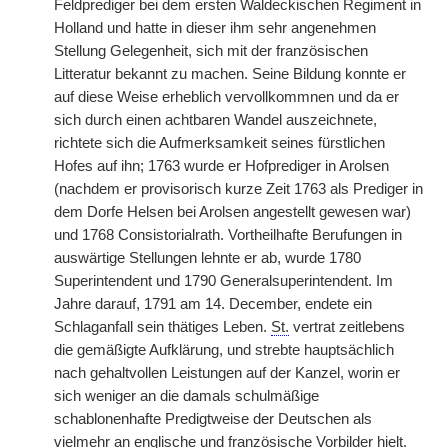
Feldprediger bei dem ersten Waldeckischen Regiment in
Holland und hatte in dieser ihm sehr angenehmen
Stellung Gelegenheit, sich mit der französischen
Litteratur bekannt zu machen. Seine Bildung konnte er
auf diese Weise erheblich vervollkommnen und da er
sich durch einen achtbaren Wandel auszeichnete,
richtete sich die Aufmerksamkeit seines fürstlichen
Hofes auf ihn; 1763 wurde er Hofprediger in Arolsen
(nachdem er provisorisch kurze Zeit 1763 als Prediger in
dem Dorfe Helsen bei Arolsen angestellt gewesen war)
und 1768 Consistorialrath. Vortheilhafte Berufungen in
auswärtige Stellungen lehnte er ab, wurde 1780
Superintendent und 1790 Generalsuperintendent. Im
Jahre darauf, 1791 am 14. December, endete ein
Schlaganfall sein thätiges Leben.
St.
vertrat zeitlebens
die gemäßigte Aufklärung, und strebte hauptsächlich
nach gehaltvollen Leistungen auf der Kanzel, worin er
sich weniger an die damals schulmäßige
schablonenhafte Predigtweise der Deutschen als
vielmehr an englische und französische Vorbilder hielt.