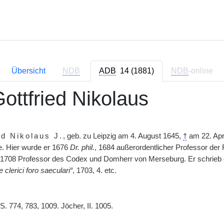
Übersicht
NDB
ADB
14 (1881)
NDB
-online
 Gottfried Nikolaus
ed Nikolaus J.
, geb. zu Leipzig am 4. August 1645,
†
am 22. Apri
. Hier wurde er 1676
Dr. phil.
, 1684 außerordentlicher Professor de
708 Professor des Codex und Domherr von Merseburg. Er schrieb ein
 clerici foro saeculari“
, 1703, 4. etc.
 S. 774, 783, 1009. Jöcher, II. 1005.