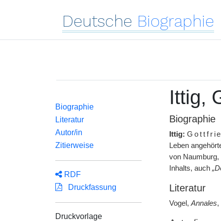
Deutsche
Biographie
Ittig,
Biographie
Biographie
Literatur
Autor/in
Ittig:
Gottfri
Zitierweise
Leben angehörte
von Naumburg, 1
Inhalts, auch
„De
RDF
Literatur
Druckfassung
Vogel,
Annales
,
Druckvorlage