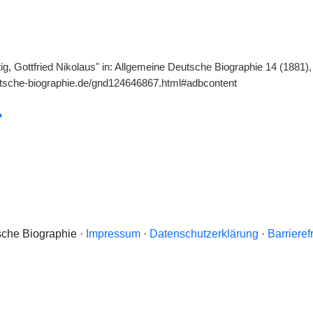
ttig, Gottfried Nikolaus" in: Allgemeine Deutsche Biographie 14 (1881)
utsche-biographie.de/gnd124646867.html#adbcontent
che Biographie ·
Impressum
·
Datenschutzerklärung
·
Barrieref