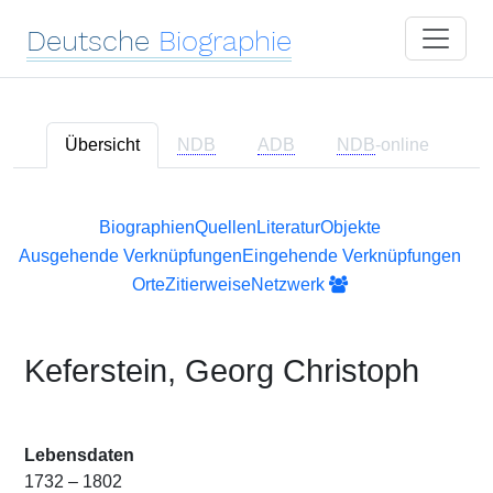
Deutsche
Biographie
Übersicht
NDB
ADB
NDB
-online
Biographien
Quellen
Literatur
Objekte
Ausgehende Verknüpfungen
Eingehende Verknüpfungen
Orte
Zitierweise
Netzwerk
Keferstein, Georg Christoph
Lebensdaten
1732 – 1802