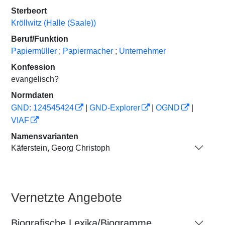
Sterbeort
Kröllwitz (Halle (Saale))
Beruf/Funktion
Papiermüller
;
Papiermacher
;
Unternehmer
Konfession
evangelisch?
Normdaten
GND: 124545424
|
GND-Explorer
|
OGND
|
VIAF
Namensvarianten
Käferstein, Georg Christoph
Vernetzte Angebote
Biografische Lexika/Biogramme