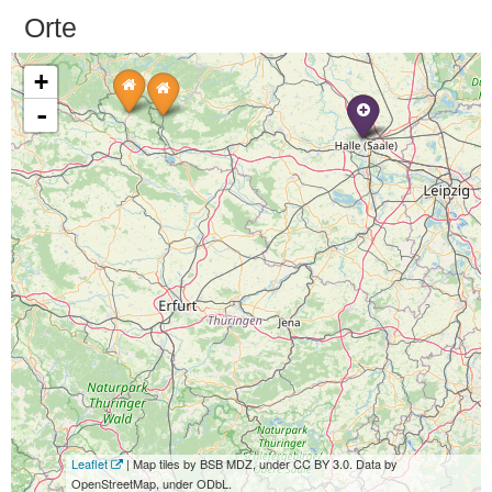
Orte
+
-
Leaflet
| Map tiles by BSB MDZ, under CC BY 3.0. Data by
OpenStreetMap, under ODbL.