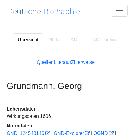
Deutsche
Biographie
Übersicht
NDB
ADB
NDB
-online
Quellen
Literatur
Zitierweise
Grundmann, Georg
Lebensdaten
Wirkungsdaten 1606
Normdaten
GND: 124543146
|
GND-Explorer
|
OGND
|