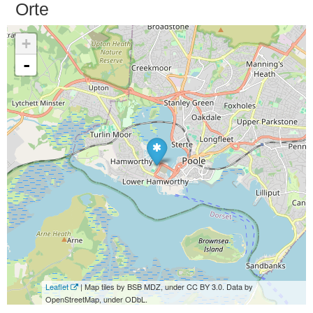
Orte
+
-
Leaflet
| Map tiles by BSB MDZ, under CC BY 3.0. Data by
OpenStreetMap, under ODbL.