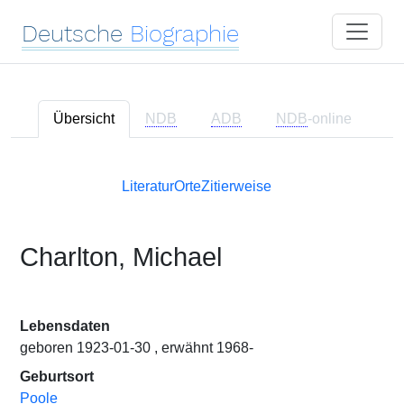
Deutsche
Biographie
Übersicht
NDB
ADB
NDB
-online
Literatur
Orte
Zitierweise
Charlton, Michael
Lebensdaten
geboren 1923-01-30 , erwähnt 1968-
Geburtsort
Poole