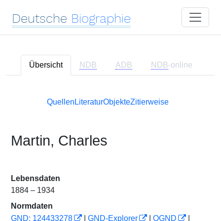
Deutsche
Biographie
Übersicht
NDB
ADB
NDB
-online
Quellen
Literatur
Objekte
Zitierweise
Martin, Charles
Lebensdaten
1884 – 1934
Normdaten
GND: 124433278
|
GND-Explorer
|
OGND
|