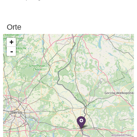
Orte
+
-