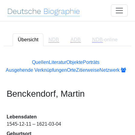
Deutsche
Biographie
Übersicht
NDB
ADB
NDB
-online
Quellen
Literatur
Objekte
Porträts
Ausgehende Verknüpfungen
Orte
Zitierweise
Netzwerk
Benckendorf, Martin
Lebensdaten
1545-12-11 – 1621-03-04
Geburtsort