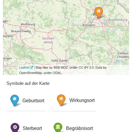
Leaflet
| Map tiles by BSB MDZ, under CC BY 3.0. Data by
OpenStreetMap, under ODbL.
Symbole auf der Karte
Geburtsort
Wirkungsort
Sterbeort
Begräbnisort