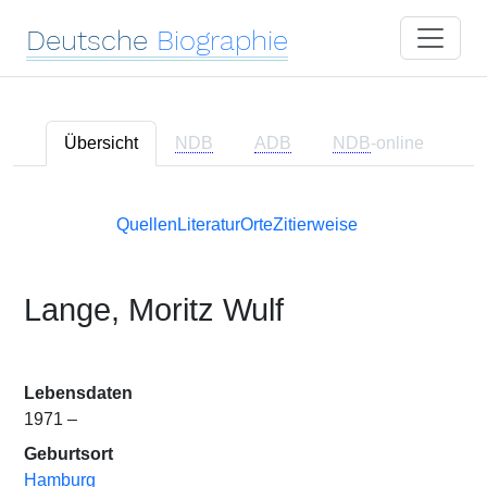
Deutsche
Biographie
Übersicht
NDB
ADB
NDB
-online
Quellen
Literatur
Orte
Zitierweise
Lange, Moritz Wulf
Lebensdaten
1971 –
Geburtsort
Hamburg