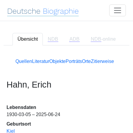
Deutsche
Biographie
Übersicht
NDB
ADB
NDB
-online
Quellen
Literatur
Objekte
Porträts
Orte
Zitierweise
Hahn, Erich
Lebensdaten
1930-03-05 – 2025-06-24
Geburtsort
Kiel