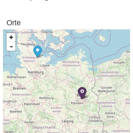
Orte
+
-