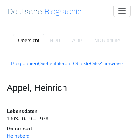
Deutsche
Biographie
Übersicht
NDB
ADB
NDB
-online
Biographien
Quellen
Literatur
Objekte
Orte
Zitierweise
Appel, Heinrich
Lebensdaten
1903-10-19 – 1978
Geburtsort
Heinsberg