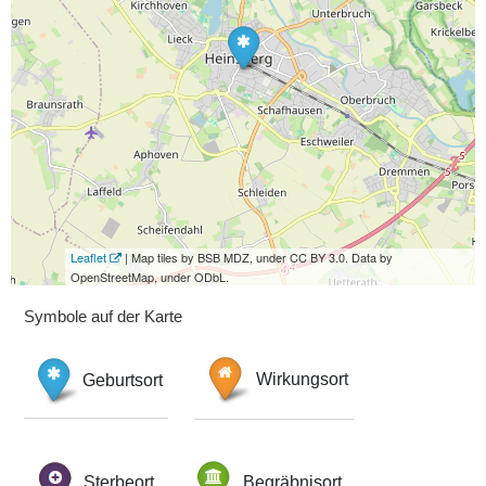
Leaflet
| Map tiles by BSB MDZ, under CC BY 3.0. Data by
OpenStreetMap, under ODbL.
Symbole auf der Karte
Geburtsort
Wirkungsort
Sterbeort
Begräbnisort