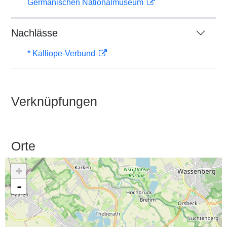
Germanischen Nationalmuseum
Nachlässe
* Kalliope-Verbund
Verknüpfungen
Orte
+
-