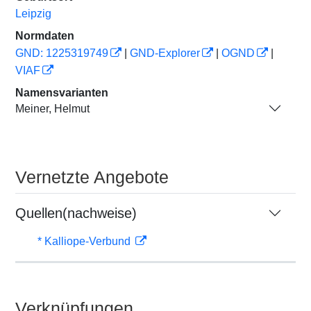
Leipzig
Normdaten
GND: 1225319749
|
GND-Explorer
|
OGND
|
VIAF
Namensvarianten
Meiner, Helmut
Vernetzte Angebote
Quellen(nachweise)
* Kalliope-Verbund
Verknüpfungen