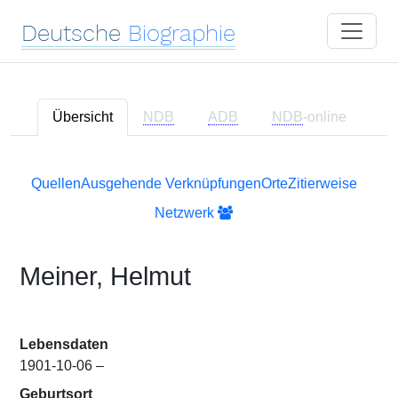
Deutsche
Biographie
Übersicht
NDB
ADB
NDB
-online
Quellen
Ausgehende Verknüpfungen
Orte
Zitierweise
Netzwerk
Meiner, Helmut
Lebensdaten
1901-10-06 –
Geburtsort