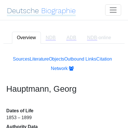
Deutsche
Biographie
Overview
NDB
ADB
NDB
-online
Sources
Literature
Objects
Outbound Links
Citation
Network
Hauptmann, Georg
Dates of Life
1853 – 1899
Authority Data