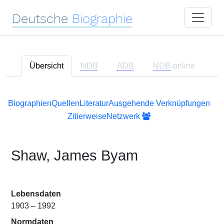
Deutsche
Biographie
Übersicht
NDB
ADB
NDB
-online
Biographien
Quellen
Literatur
Ausgehende Verknüpfungen
Zitierweise
Netzwerk
Shaw, James Byam
Lebensdaten
1903 – 1992
Normdaten